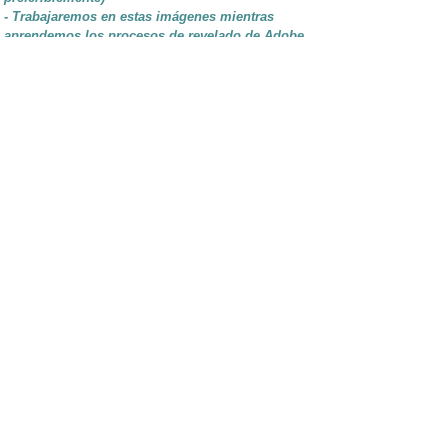
- Trabajaremos en estas imágenes mientras
aprendemos los procesos de revelado de Adobe
Lightroom Classic o de Capture One Pro.
- Micrófono para PC o MAC instalado.
- Idiomas: inglés y español.
RESERVAR
GALERIAS DE BERNARDO GALMARINI
SERVICIOS DE EDICION DE FOTOGRAFÍA
Precio:
US$ 55 / Hora
Pagos a través de PAYPAL, AIRTM,
o transferencia bancaria si sos de Argentina.